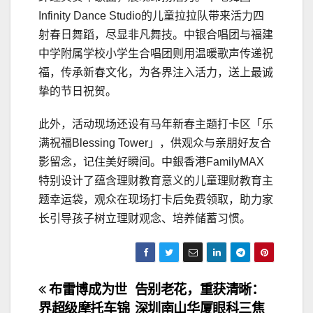
Infinity Dance Studio的儿童拉拉队带来活力四
射春日舞蹈，尽显非凡舞技。中银合唱团与福建
中学附属学校小学生合唱团则用温暖歌声传递祝
福，传承新春文化，为各界注入活力，送上最诚
挚的节日祝贺。
此外，活动现场还设有马年新春主题打卡区「乐
满祝福Blessing Tower」，供观众与亲朋好友合
影留念，记住美好瞬间。中銀香港FamilyMAX
特别设计了蕴含理财教育意义的儿童理财教育主
题幸运袋，观众在现场打卡后免费领取，助力家
长引导孩子树立理财观念、培养储蓄习惯。
文
布雷博成为世
告别老花，重获清晰：
界超级摩托车锦
深圳南山华厦眼科三焦