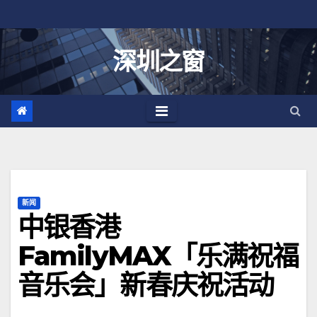
跳
至
内
深圳之窗
容
新闻
中银香港
FamilyMAX「乐满祝福
音乐会」新春庆祝活动