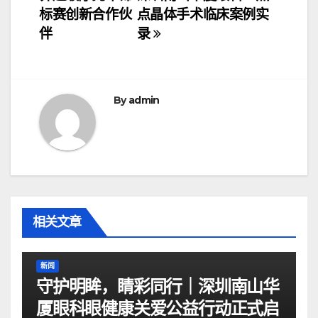
章
标赛创新合作伙
点晶体手术临床案例实
导
伴
录
航
By
admin
相关文章
新闻
守护明眸，睛彩同行｜深圳南山华
厦眼科眼健康关爱公益行动正式启