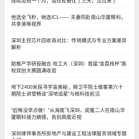
连续加班一个月，我在松善住了三天，活过来了
他选全飞秒，她选ICL—— 夫妻同赴南山华厦眼科，
共享清晰视界
深圳主控芯片回收商对比：传统模式与专业方案差异
解析
助推产学研投融合 哈工大（深圳）首届“金荔枝杯”高
校双创大赛圆满收官
地下2400米探寻宇宙奥秘，柳卫平院士做客第六十
期院士讲堂畅谈“深地追星”与核科技前沿
“后悔没早点做！”从海南飞深圳，闺蜜二人在南山华
厦眼科接力摘镜，告别高度近视
深圳律师事务所房地产与建设工程法律服务领域专题