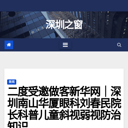
跳
至
内
深圳之窗
容
新闻
二度受邀做客新华网｜深
圳南山华厦眼科刘春民院
长科普儿童斜视弱视防治
知识