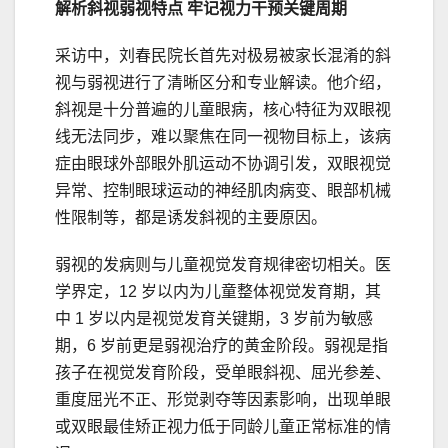
解析斜视弱视特点 牢记视力干预关键周期
采访中，刘春民院长首先对极易被家长混淆的斜
视与弱视进行了清晰区分和专业解读。他介绍，
斜视是十分普遍的儿童眼病，核心特征为双眼视
线无法同步，难以聚焦在同一视物目标上，该病
症由眼球外部眼外肌运动不协调引发，双眼视觉
异常、控制眼球运动的神经肌肉病变、眼部机械
性限制等，都是诱发斜视的主要原因。
弱视的发病则与儿童视觉发育规律密切相关。医
学界定，12 岁以内为儿童整体视觉发育期，其
中 1 岁以内是视觉发育关键期，3 岁前为敏感
期，6 岁前更是弱视治疗的黄金阶段。弱视是指
孩子在视觉发育阶段，受单眼斜视、屈光参差、
重度屈光不正、形觉剥夺等因素影响，出现单眼
或双眼最佳矫正视力低于同龄儿童正常标准的情