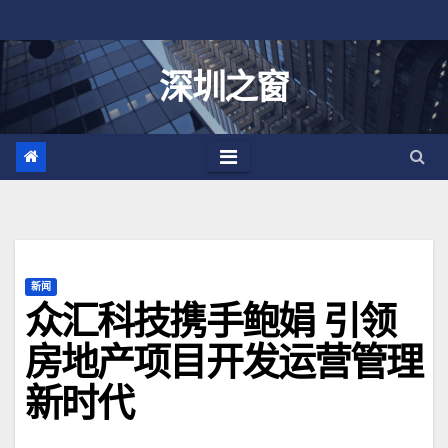
跳
至
内
深圳之窗
容
新闻
众汇科技携手鲍娟 引领
房地产项目开发运营管理
新时代