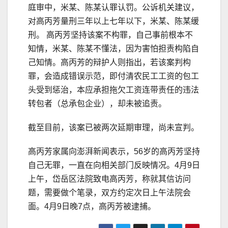
庭审中，米某、陈某认罪认罚。公诉机关建议，
对高丙芳量刑三年以上七年以下，米某、陈某缓
刑。 高丙芳坚持该案不构罪，自己事前根本不
知情，米某、陈某不懂法，因为害怕担责构陷自
己知情。高丙芳的辩护人则指出，若该案判构
罪，会造成错误示范，即付清农民工工资的包工
头受到惩治，本应承担拖欠工资连带责任的违法
转包者（总承包企业），却未被追责。
截至目前，该案已被两次延期审理，尚未宣判。
高丙芳家属向澎湃新闻表示，56岁的高丙芳坚持
自己无罪，一直在向相关部门反映情况。4月9日
上午，岱岳区法院致电高丙芳，称就其信访问
题，需要做个笔录，双方约定次日上午法院会
面。4月9日晚7点，高丙芳被逮捕。