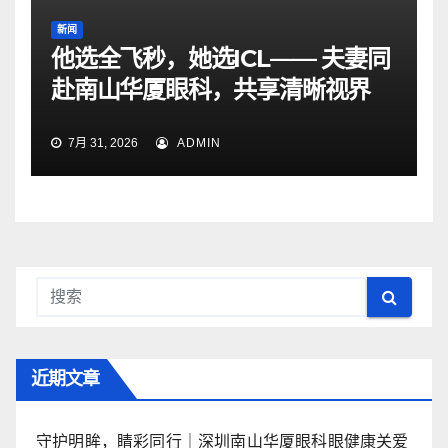
新闻
他选全飞秒，她选ICL—— 夫妻同
赴南山华厦眼科，共享清晰视界
7月 31, 2026
ADMIN
近期文章
守护明眸，睛彩同行｜深圳南山华厦眼科眼健康关爱