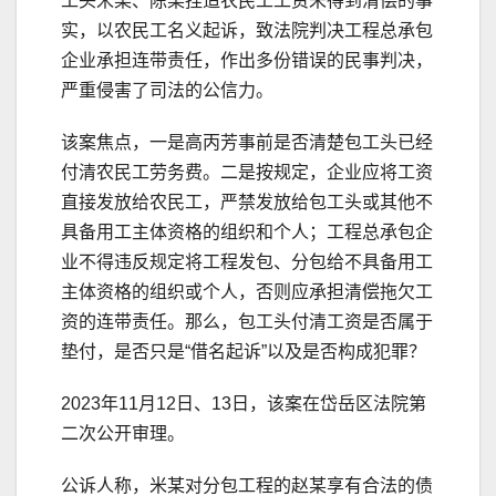
工头米某、陈某捏造农民工工资未得到清偿的事
实，以农民工名义起诉，致法院判决工程总承包
企业承担连带责任，作出多份错误的民事判决，
严重侵害了司法的公信力。
该案焦点，一是高丙芳事前是否清楚包工头已经
付清农民工劳务费。二是按规定，企业应将工资
直接发放给农民工，严禁发放给包工头或其他不
具备用工主体资格的组织和个人；工程总承包企
业不得违反规定将工程发包、分包给不具备用工
主体资格的组织或个人，否则应承担清偿拖欠工
资的连带责任。那么，包工头付清工资是否属于
垫付，是否只是“借名起诉”以及是否构成犯罪？
2023年11月12日、13日，该案在岱岳区法院第
二次公开审理。
公诉人称，米某对分包工程的赵某享有合法的债