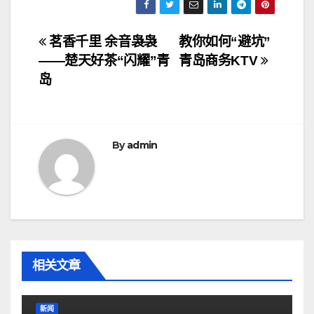
文
茗香千里 余音袅袅
教你如何“避坑”
——楚天好茶“闪耀”青
青岛商务KTV
章
岛
导
航
By
admin
相关文章
新闻