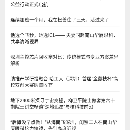
公益行动正式启航
连续加班一个月，我在松善住了三天，活过来了
他选全飞秒，她选ICL—— 夫妻同赴南山华厦眼科，
共享清晰视界
深圳主控芯片回收商对比：传统模式与专业方案差异
解析
助推产学研投融合 哈工大（深圳）首届“金荔枝杯”高
校双创大赛圆满收官
地下2400米探寻宇宙奥秘，柳卫平院士做客第六十
期院士讲堂畅谈“深地追星”与核科技前沿
“后悔没早点做！”从海南飞深圳，闺蜜二人在南山华
厦眼科接力摘镜，告别高度近视