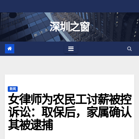
跳
至
内
深圳之窗
容
新闻
女律师为农民工讨薪被控
诉讼：取保后，家属确认
其被逮捕