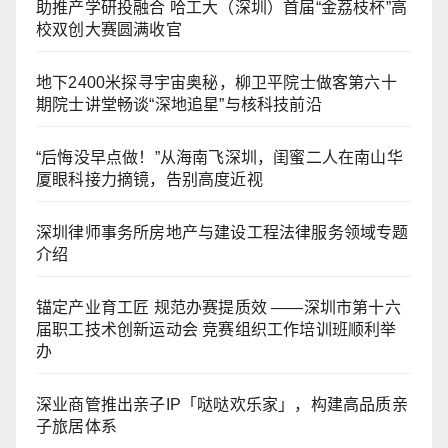
助推产学研投融合 哈工大（深圳）首届“金荔枝杯”高
校双创大赛圆满收官
地下2400米探寻宇宙奥秘，柳卫平院士做客第六十
期院士讲堂畅谈“深地追星”与核科技前沿
“后悔没早点做！”从海南飞深圳，闺蜜二人在南山华
厦眼科接力摘镜，告别高度近视
深圳律师事务所房地产与建设工程法律服务领域专题
介绍
锚定产业育工匠 规范办赛提质效 ——深圳市第十六
届职工技术创新运动会 竞赛组织工作培训班顺利举
办
深业商管推出亲子IP「哒哒欢乐家」，构建高品质亲
子旅居体系