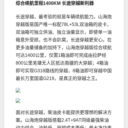
综合续航里程
1400KM
长途穿越新利器
长途穿越，最考验的就是车辆续航能力。山海炮
穿越版是国产唯一标配78L+53L双油箱的皮卡，
双油箱可独立供油、独立油量显示，即使单一油
箱意外受损，也不会趴窝，长途穿越更安心。在
更多油量储备的加持下，山海炮穿越版综合续航
可达1400公里，仅需1箱油即可完成由拉萨经
800公里羌塘无人区抵达南疆的大穿越；4箱油
即可实现G318路线的穿越，8箱油即可穿越中国
最长万里国道G219，是真正的穿越之王。
面对长途穿越，柴油皮卡能提供更理想的解决方
案。山海炮穿越版搭载2.4T+9AT同级最强柴油
动力组合，油耗低，穿越成本更低；最大净功率