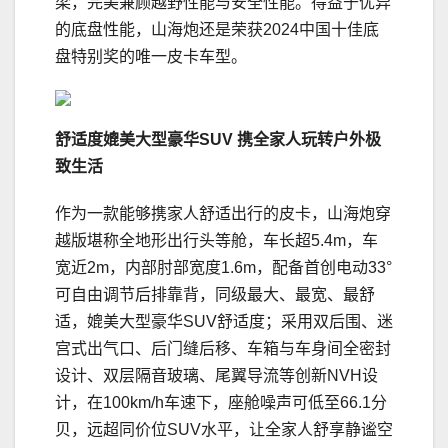
梁，完美兼顾越野性能与安全性能。得益于优异
的底盘性能，山海炮还是荣获2024中国十佳底
盘特别奖的唯一皮卡车型。
舒适度媲美大型豪华
SUV
携全家人玩转户外极
致生活
作为一款能够携家人舒适出行的皮卡，山海炮穿
越版堪称全地形出行头等舱，车长超5.4m，车
宽近2m，内部肘部宽度1.6m，配备首创电动33°
可自由调节后排靠背，同级最大、最宽、最舒
适，媲美大型豪华SUV舒适度；采用双后围、迷
宫式出气口、后门缝后移、车箱与车身间全密封
设计、双层隔音玻璃、尾翼导流等创新NVH设
计，在100km/h车速下，座舱噪声可低至66.1分
贝，远超同价位SUV水平，让全家人舒享静谧空