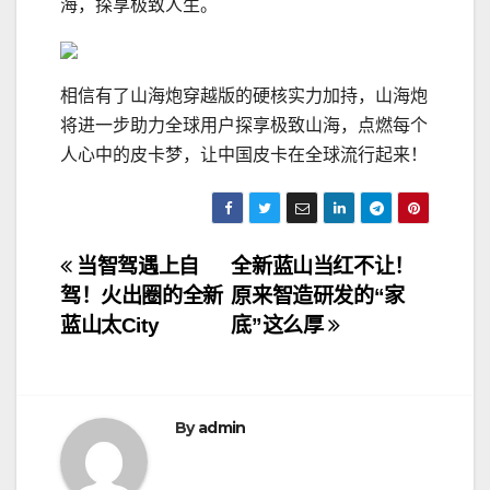
海，探享极致人生。
相信有了山海炮穿越版的硬核实力加持，山海炮
将进一步助力全球用户探享极致山海，点燃每个
人心中的皮卡梦，让中国皮卡在全球流行起来！
文
当智驾遇上自
全新蓝山当红不让！
驾！火出圈的全新
原来智造研发的“家
章
蓝山太City
底”这么厚
导
航
By
admin