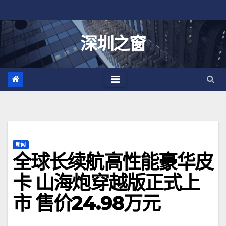
跳
至
内
深圳之窗
容
新闻
全球长续航高性能豪华皮
卡 山海炮穿越版正式上
市 售价24.98万元