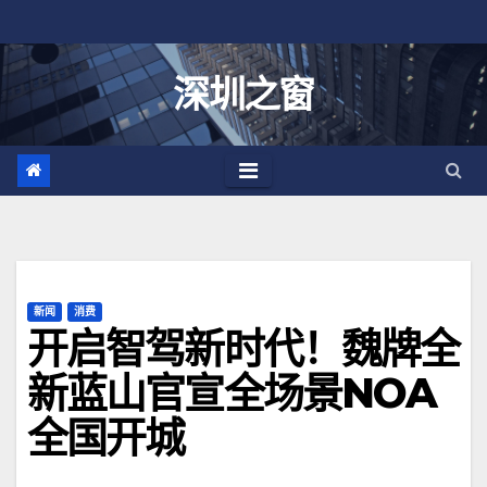
跳
至
内
深圳之窗
容
新闻
消费
开启智驾新时代！魏牌全
新蓝山官宣全场景NOA
全国开城