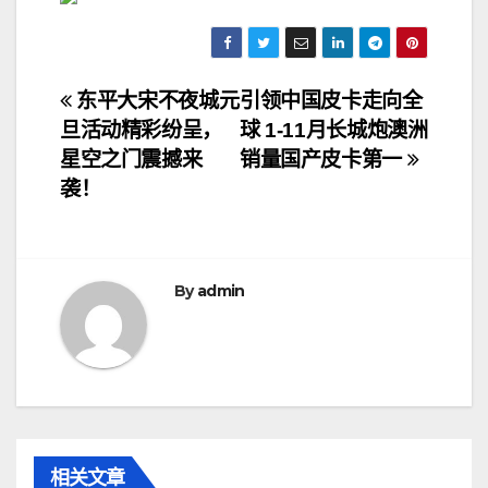
文
东平大宋不夜城元
引领中国皮卡走向全
旦活动精彩纷呈，
球 1-11月长城炮澳洲
章
星空之门震撼来
销量国产皮卡第一
导
袭！
航
By
admin
相关文章