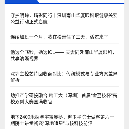
守护明眸，睛彩同行｜深圳南山华厦眼科眼健康关爱
公益行动正式启航
连续加班一个月，我在松善住了三天，活过来了
他选全飞秒，她选ICL—— 夫妻同赴南山华厦眼科，
共享清晰视界
深圳主控芯片回收商对比：传统模式与专业方案差异
解析
助推产学研投融合 哈工大（深圳）首届“金荔枝杯”高
校双创大赛圆满收官
地下2400米探寻宇宙奥秘，柳卫平院士做客第六十
期院士讲堂畅谈“深地追星”与核科技前沿