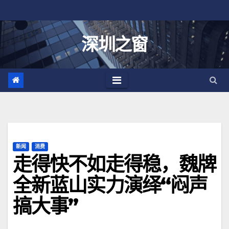
跳
至
内
深圳之窗
容
新闻
消费
走得快不如走得稳，魏牌
全新蓝山实力演绎“闷声
搞大事”