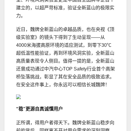
建立的，以超严苛标准，验证全新蓝山的极限实
力。
近日，魏牌全新蓝山的卓越品质，也在央视《顶
级实验室》的镜头下得到了生动呈现——从
4000米海拔高原环境的适应测试，到零下30℃
超低温性能验证，再到环境风洞实验，全新蓝山
高质量表现令人侧目。值得一提的是，全新蓝山
还曾成功通过中汽中心TOP Safety行业首个高架
桥坠落挑战，彰显了其在安全品质的极致追求。
在安全这件事上，你永远可以相信长城魏牌！
“稳”
更
源自真诚懂用户
正所谓，得用户者得天下。魏牌全新蓝山稳步向
前的背后，同样离不开对用户需求的深刻洞察。