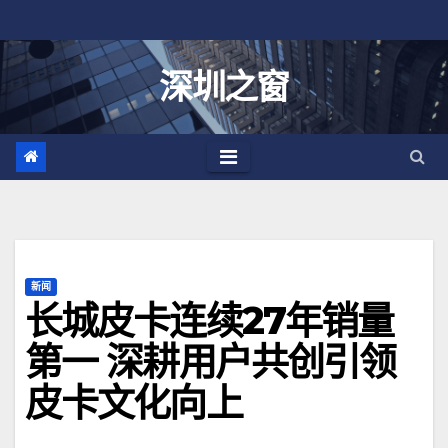
跳
至
内
深圳之窗
容
新闻
长城皮卡连续27年销量
第一 深耕用户共创引领
皮卡文化向上