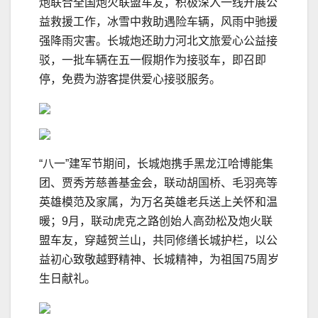
炮联合全国炮火联盟车友，积极深入一线开展公
益救援工作，冰雪中救助遇险车辆，风雨中驰援
强降雨灾害。长城炮还助力河北文旅爱心公益接
驳，一批车辆在五一假期作为接驳车，即召即
停，免费为游客提供爱心接驳服务。
“八一”建军节期间，长城炮携手黑龙江哈博能集
团、贾秀芳慈善基金会，联动胡国桥、毛羽亮等
英雄模范及家属，为万名英雄老兵送上关怀和温
暖；9月，联动虎克之路创始人高劲松及炮火联
盟车友，穿越贺兰山，共同修缮长城护栏，以公
益初心致敬越野精神、长城精神，为祖国75周岁
生日献礼。