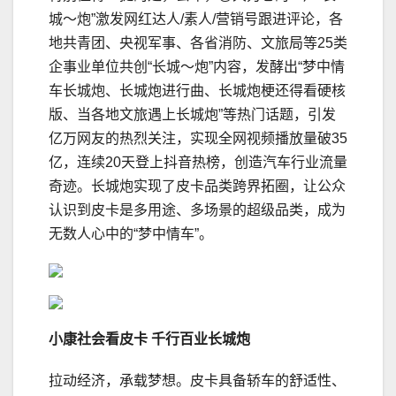
城～炮”激发网红达人/素人/营销号跟进评论，各
地共青团、央视军事、各省消防、文旅局等25类
企事业单位共创“长城～炮”内容，发酵出“梦中情
车长城炮、长城炮进行曲、长城炮梗还得看硬核
版、当各地文旅遇上长城炮”等热门话题，引发
亿万网友的热烈关注，实现全网视频播放量破35
亿，连续20天登上抖音热榜，创造汽车行业流量
奇迹。长城炮实现了皮卡品类跨界拓圈，让公众
认识到皮卡是多用途、多场景的超级品类，成为
无数人心中的“梦中情车”。
小康社会
看
皮卡 千行百业长城炮
拉动经济，承载梦想。皮卡具备轿车的舒适性、