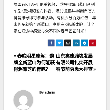
载雷石KTV应用K歌视频，或拍摄露出蓝山系列
车型K歌视频发布抖音，添加话题并@魏牌 官方
抖音账号即可参与活动，有机会分百万红包！年
末购车就购全新蓝山，享用车K歌新体验，让全
家在归途中感受与众不同的春节团圆时光！
文
春晚明星座驾：魏
山东高速潍坊发展
牌全新蓝山为何能获
有限公司扎实开展
章
得赵雅芝的青睐？
春节前隐患大排查
导
航
By
admin