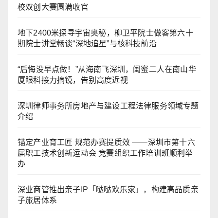
校双创大赛圆满收官
地下2400米探寻宇宙奥秘，柳卫平院士做客第六十
期院士讲堂畅谈“深地追星”与核科技前沿
“后悔没早点做！”从海南飞深圳，闺蜜二人在南山华
厦眼科接力摘镜，告别高度近视
深圳律师事务所房地产与建设工程法律服务领域专题
介绍
锚定产业育工匠 规范办赛提质效 ——深圳市第十六
届职工技术创新运动会 竞赛组织工作培训班顺利举
办
深业商管推出亲子IP「哒哒欢乐家」，构建高品质亲
子旅居体系