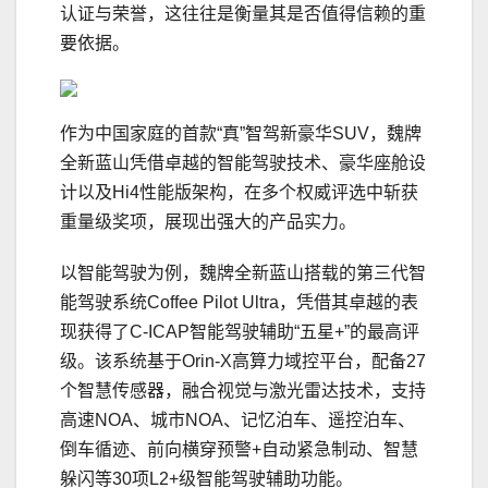
认证与荣誉，这往往是衡量其是否值得信赖的重
要依据。
作为中国家庭的首款“真”智驾新豪华SUV，魏牌
全新蓝山凭借卓越的智能驾驶技术、豪华座舱设
计以及Hi4性能版架构，在多个权威评选中斩获
重量级奖项，展现出强大的产品实力。
以智能驾驶为例，魏牌全新蓝山搭载的第三代智
能驾驶系统Coffee Pilot Ultra，凭借其卓越的表
现获得了C-ICAP智能驾驶辅助“五星+”的最高评
级。该系统基于Orin-X高算力域控平台，配备27
个智慧传感器，融合视觉与激光雷达技术，支持
高速NOA、城市NOA、记忆泊车、遥控泊车、
倒车循迹、前向横穿预警+自动紧急制动、智慧
躲闪等30项L2+级智能驾驶辅助功能。