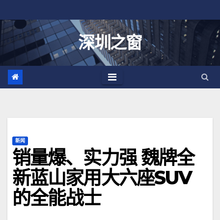
跳
至
内
深圳之窗
容
新闻
销量爆、实力强 魏牌全
新蓝山家用大六座SUV
的全能战士