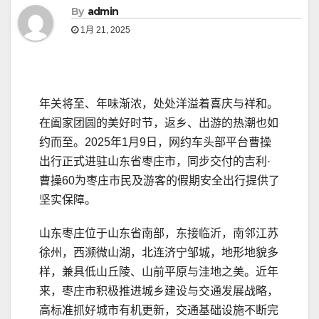
By
admin
1月 21, 2025
年关将至、年味渐浓，处处洋溢着喜庆与祥和。
在阖家团圆的美好时节，返乡、出游的热潮也如
约而至。2025年1月9日，网约车头部平台曹操
出行正式进驻山东省枣庄市，同步交付的吉利·
曹操60为枣庄市民及游客的假期安全出行提供了
坚实保障。
山东枣庄位于山东省南部，东接临沂，南邻江苏
徐州，西濒微山湖，北连济宁邹城，地形地貌多
样，兼具低山丘陵、山前平原与洼地之美。近年
来，枣庄市积极推进城乡建设与交通发展战略，
高标准抓好城市有机更新，交通基础设施不断完