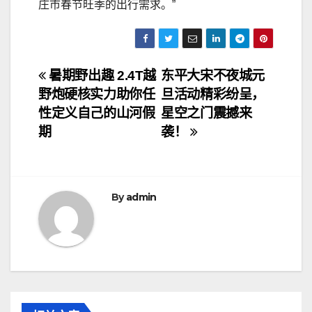
庄市春节旺季的出行需求。”
文
暑期野出趣 2.4T越
东平大宋不夜城元
野炮硬核实力助你任
旦活动精彩纷呈，
章
性定义自己的山河假
星空之门震撼来
导
期
袭！
航
By
admin