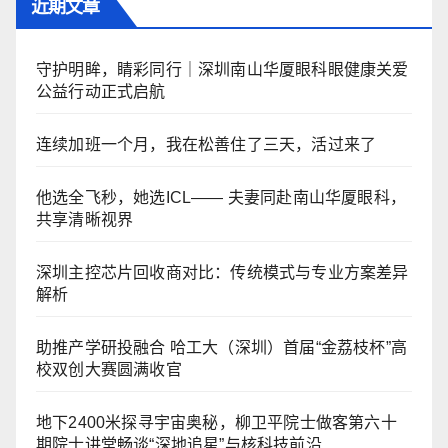
近期文章
守护明眸，睛彩同行｜深圳南山华厦眼科眼健康关爱
公益行动正式启航
连续加班一个月，我在松善住了三天，活过来了
他选全飞秒，她选ICL—— 夫妻同赴南山华厦眼科，
共享清晰视界
深圳主控芯片回收商对比：传统模式与专业方案差异
解析
助推产学研投融合 哈工大（深圳）首届“金荔枝杯”高
校双创大赛圆满收官
地下2400米探寻宇宙奥秘，柳卫平院士做客第六十
期院士讲堂畅谈“深地追星”与核科技前沿