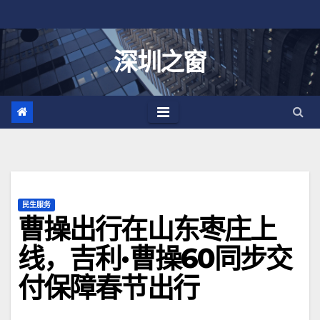
跳
至
内
深圳之窗
容
民生服务
曹操出行在山东枣庄上
线，吉利·曹操60同步交
付保障春节出行