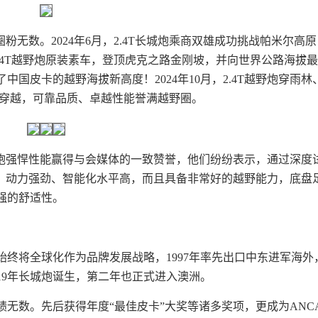
粉无数。2024年6月，2.4T长城炮乘商双雄成功挑战帕米尔高
2.4T越野炮原装素车，登顶虎克之路金刚坡，并向世界公路海拔
中国皮卡的越野海拔新高度！2024年10月，2.4T越野炮穿雨林
线穿越，可靠品质、卓越性能誉满越野圈。
城炮强悍性能赢得与会媒体的一致赞誉，他们纷纷表示，通过深度
车，动力强劲、智能化水平高，而且具备非常好的越野能力，底盘
强的舒适性。
终将全球化作为品牌发展战略，1997年率先出口中东进军海外
019年长城炮诞生，第二年也正式进入澳洲。
无数。先后获得年度“最佳皮卡”大奖等诸多奖项，更成为ANC