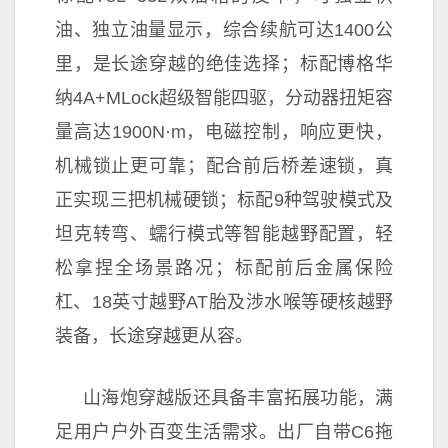
油、
独立油量显示，综合续航可达1400公
里，是长途穿越的绝佳选择；标配博格华
纳4A+MLock超级智能四驱，分动器扭矩容
量高达1900N·m，电磁控制，响应更快，
机械锁止更可靠；配合前后桥差速锁，真
正实现三把机械硬锁；标配9种驾驶模式及
坦克转弯、蠕行模式等智能越野配置，轻
松拿捏全场景路况；标配前后金属保险
杠、18英寸越野AT胎及涉水喉等硬核越野
装备，长途穿越更从容。
山海炮穿越版还具备丰富拓展功能，满
足用户户外百变生活需求。出厂自带C6拖