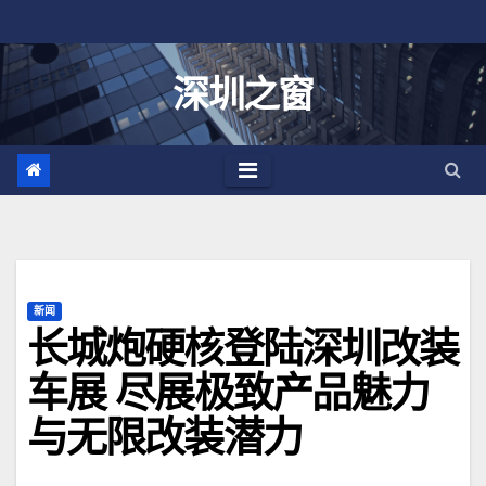
跳
至
内
深圳之窗
容
新闻
长城炮硬核登陆深圳改装
车展 尽展极致产品魅力
与无限改装潜力