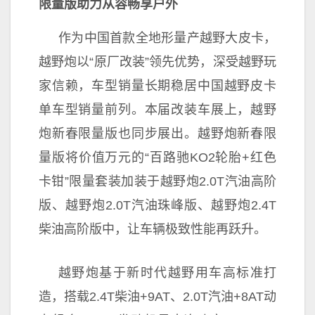
限量版
助力从容畅享户外
作为
中国首款全地形量产越野大皮卡，
越野炮以“原厂改装”领先优势，深受越野
玩
家信赖，车型销量长期稳居
中国越野皮卡
单车型销量前列。本届改装车展上，越野
炮新春限量版也同步展出。越野炮新春限
量版将价值万元的“百路驰KO2轮胎+红色
卡钳”限量套装加装于越野炮2.0T汽油高阶
版、越野炮2.0T汽油珠峰版、越野炮2.4T
柴油高阶版中，让车辆极致
性能再跃升。
越野炮基于
新时代越野用车高标准打
造，搭载2.4T柴油+9AT、2.0T汽油+8AT动