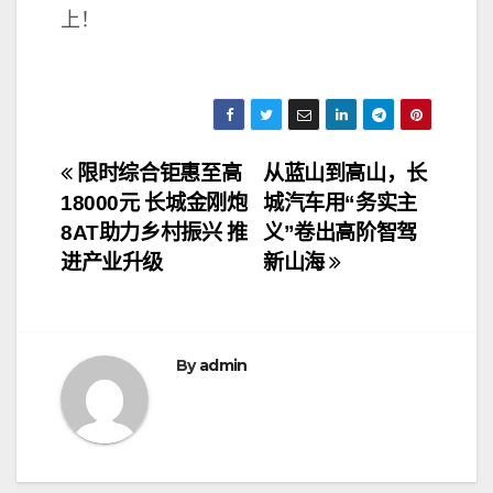
上！
文
限时综合钜惠至高
从蓝山到高山，长
18000元 长城金刚炮
城汽车用“务实主
章
8AT助力乡村振兴 推
义”卷出高阶智驾
导
进产业升级
新山海
航
By
admin