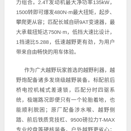
力组合。2.4T发动机最大净功率135kW，
1500转即可爆发480N·m最大扭矩，起步、
攀爬更从容；匹配长城自研9AT变速器，最
大承载扭矩达750N·m，低挡大速比设计，
1挡速比5.288，低速越野更有劲，为用户
带来自由畅快的用车体验。
作为广大越野
玩家首选的越野利器，越
野炮配备诸多发烧级越野装备。标配前后
桥电控机械式差速锁，匹配分时四驱系
统，极端路况即便只有一个轮胎着地，也
能顺利脱困；原厂配备涉水喉、越野侧
踏、前后铁质
竞技杠、9500磅拉力T-MAX
专业绞盘等硬核装备，户外越野更省心；