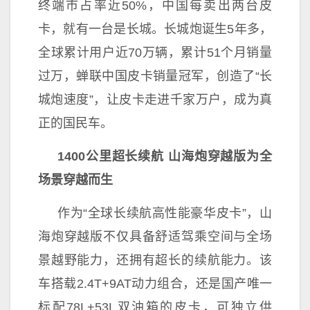
终端市占率
近50%，
中国每卖出两
台皮
卡，就有一
台是长城。长城炮诞生5年多，
全球累计用户
近70万辆，累计51个月销量
过万，蝉联
中国皮卡销量冠军，创造了“长
城炮速度”，让皮卡走进千家万户，成为真
正的国民车。
1400公里超长续航
山海炮穿越版
为全
场景穿越而生
作为“全球长续航高
性能豪华皮卡”，山
海炮穿越版不仅具备舒适驾乘空间与全场
景越野能力，还拥有超长的续航能力。该
车搭载2.4T+9AT动力组合，还是国产唯一
标配78L+53L双油箱的皮卡，可
独立供