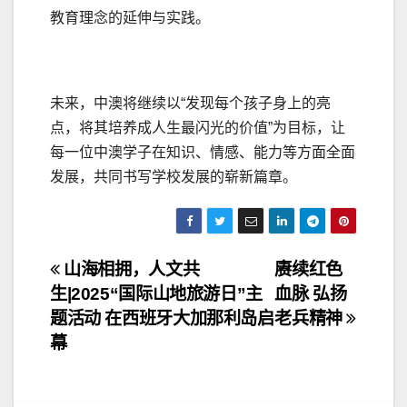
教育理念的延伸与实践。
未来，中澳将继续以“发现每个孩子身上的亮
点，将其培养成人生最闪光的价值”为目标，让
每一位中澳学子在知识、情感、能力等方面全面
发展，共同书写学校发展的崭新篇章。
文
山海相拥，人文共
赓续红色
生|2025“国际山地旅游日”主
血脉 弘扬
章
题活动 在西班牙大加那利岛启
老兵精神
导
幕
航