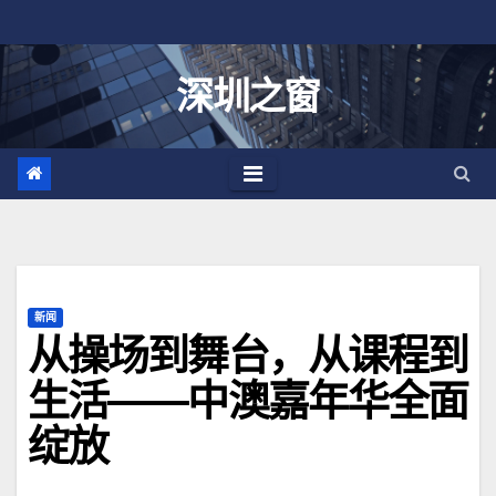
跳
至
内
深圳之窗
容
新闻
从操场到舞台，从课程到
生活——中澳嘉年华全面
绽放