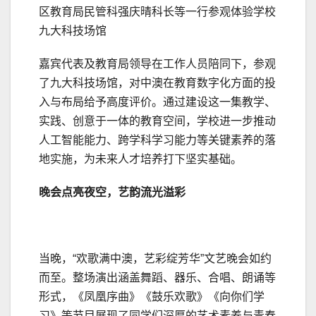
区教育局民管科强庆晴科长等一行参观体验学校
九大科技场馆
嘉宾代表及教育局领导在工作人员陪同下，参观
了九大科技场馆，对中澳在教育数字化方面的投
入与布局给予高度评价。通过建设这一集教学、
实践、创意于一体的教育空间，学校进一步推动
人工智能能力、跨学科学
习
能力等关键素养的落
地实施，为未来人才培养打下坚实基础。
晚会点亮夜空，艺韵流光溢彩
当晚，“欢歌满中澳，艺彩绽芳华”文艺晚会如约
而至。整场演出涵盖舞蹈、器乐、合唱、朗诵等
形式，《凤凰序曲》《鼓乐欢歌》《向你们学
习
》等节目展现了同学们深厚的艺术素养与青春