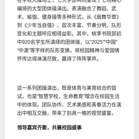
在学校大操场上，七大学部共同呈现了七场精心
编排的大型团体操演出。表演融合了舞蹈、武
术、瑜伽、健身操等多种形式，从《扇舞华章》
到《少年当自强》，层次丰富、节奏分明，队形
变化和主题呼应相得益彰。其中，桃李书院部初
中920名学生所演绎的团体操，以“2025”“中国”
“中澳”等字样的队形变换，将校园精神与爱国情
怀传达得淋漓尽致，赢得了阵阵掌声。
这一系列团操演出，既是体育与美育结合的尝
试，也是“智慧学校，生命教育”理念在校园生活
中的体现。团队协作、艺术美感和青春活力在演
出中相互交融，带来了别具一格的视觉盛宴。
领导嘉宾齐聚，共襄校园盛事