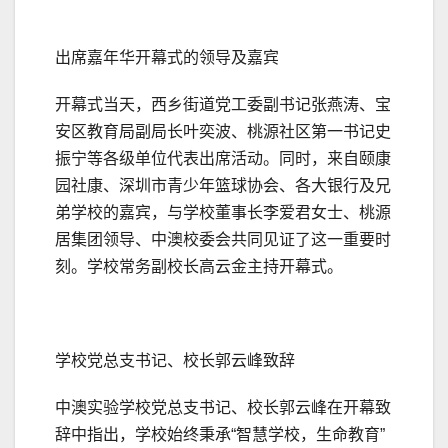
出席嘉年华开幕式的领导及嘉宾
开幕式当天，西乡街道党工委副
书记
张燕涛、宝
安区教育局副局长叶奕波、桃源社区第一
书记
史
振宁等各级单位代表出席活动。同时，来自颐康
园社康、深圳市青少年篮球协会、各大银行及兄
弟学校的嘉宾，与学校董事长李爱君女士、桃源
居集团领导、中澳校委会共同见证了这一重要时
刻。学校常务副校长高云金主持开幕式。
学校党总支
书记
、校长郭云峰致辞
中澳实验学校党总支
书记
、校长郭云峰在开幕致
辞中指出，学校始终秉承“智慧学校，生命教育”