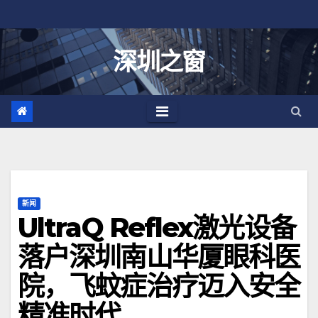
跳
至
内
深圳之窗
容
新闻
UltraQ Reflex激光设备
落户深圳南山华厦眼科医
院，飞蚊症治疗迈入安全
精准时代