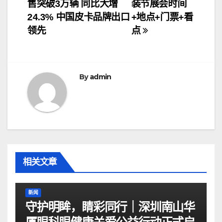
售突破3万辆 同比大增
装节展会时间
章
24.3% 中国皮卡品牌出口
+地点+门票+看
导
领先
点
航
By
admin
相关文章
新闻
守护明眸，睛彩同行｜深圳南山华