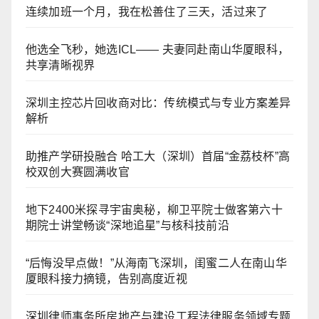
连续加班一个月，我在松善住了三天，活过来了
他选全飞秒，她选ICL—— 夫妻同赴南山华厦眼科，
共享清晰视界
深圳主控芯片回收商对比：传统模式与专业方案差异
解析
助推产学研投融合 哈工大（深圳）首届“金荔枝杯”高
校双创大赛圆满收官
地下2400米探寻宇宙奥秘，柳卫平院士做客第六十
期院士讲堂畅谈“深地追星”与核科技前沿
“后悔没早点做！”从海南飞深圳，闺蜜二人在南山华
厦眼科接力摘镜，告别高度近视
深圳律师事务所房地产与建设工程法律服务领域专题