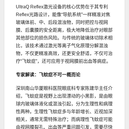
UltraQ Reflex激光设备的核心优势在于其专利
Reflex光路设计，能像“导航系统”一样精准对焦
玻璃体前、中、后段混浊物，同时把控与视网
膜、后囊膜的安全距离，极大地降低治疗对眼部
其他部位的损伤风险。与传统的玻璃体切除术相
比，该技术通过激光等离子气化原理分解混浊
物，不仅更精准高效，还更安全舒适，不仅可治
疗“飞蚊症”，还可应用于视网膜前出血等病症。
专家解读：飞蚊症不可一概而论
深圳南山华厦眼科医院眼底科专家陈建华主任介
绍，飞蚊症是视野上出现漂动的小黑影，是由眼
球内玻璃体液化或混浊引起，分为生理性和病理
性两种。生理性飞蚊症多与年龄增长、近视加深
相关，通常无需特殊治疗；而病理性飞蚊症可能
由视网膜裂孔、出血等严重问题引发，需要尽快