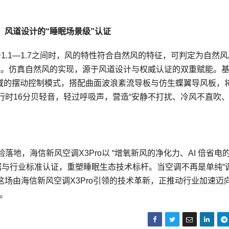
：风道设计的“睡眠场景级”认证
.1—1.7之间时，风的特性符合自然风的特征，可判定为自然风
“认证。仿真自然风的实现，源于风道设计与权威认证的双重赋能。
区域的摆动控制模式，搭配曲面波浪紊流导板与仿生蝶翼导风板，
时16分贝轻音，轻过呼吸声，营造“安静不打扰、冷风不直吹
地，海信新风空调X3Pro以 “增氧新风的净化力、AI 倍省电
据与行业标准认证，重塑睡眠生态技术标杆。当空调不再是单纯“
这场由海信新风空调X3Pro引领的技术革新，正推动行业加速迈向
。