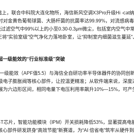
，联合中科院大连化物所，海信新风空调X3Pro升级Hi -cat
对金黄色葡萄球菌、大肠杆菌的抗菌率达99.99%，对流感病毒
网能过滤空气中99%以上的小至0.30-0.3μm微尘，包括室内空气中
正将“实验室级”空气净化力落地卧室，让“抑制室内细菌滋生蔓延”
超一级能效的“行业标准级”突破
超一级能效（APF值5.5）与海信全自研功率半导体器件的协同创
00级电子膨胀阀等核心部件，让控温更精准；从软件端来说，深度
为六边形区间，相同电量下电压利用率飙升10%—15%，可产
BT芯片，智能功能模块（IPM）开关损耗降低53%，显著提高电
心部件研发跻身“高效节能”新赛道，为“AI 倍省电”筑牢从硬件