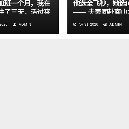
加班一个月，我在
他选全飞秒，她选I
住了三天，活过来
—— 夫妻同赴南山
眼科，共享清晰视
2026
ADMIN
7月 31, 2026
ADMIN