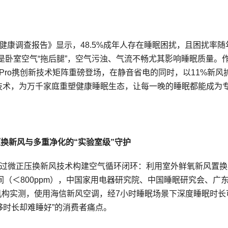
健康调查报告》显示，48.5%成年人存在睡眠困扰，且困扰率随
是卧室空气“拖后腿”，空气污浊、气流不畅尤其影响睡眠质量。
Pro携创新技术矩阵重磅登场，在静音省电的同时，以11%新风
认证技术，为万千家庭重塑健康睡眠生态，让每一晚的睡眠都能成为
换新风与多重净化的“实验室级”守护
通过微正压换新风技术构建空气循环闭环：利用室外鲜氧新风置换
间（＜800ppm），中国家用电器研究院、中国睡眠研究会、广
机构实测，使用海信新风空调，经7小时睡眠场景下深度睡眠时长
睡够时长却难睡好”的消费者痛点。