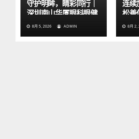
守护明眸，睛彩同行｜
连续
深圳南山华厦眼科眼健
松善
康关爱公益行动正式启
了
8月 5, 2026
ADMIN
8月 2, 
航