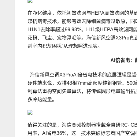
在净化维度，依托初效滤网与HEPA高效滤网的基础上
媒抗病毒技术，能够有效去除细菌病毒过敏原，同时
H1N1去除率超过99.98%。H11级HEPA高效滤
花粉、飞尘、宠物浮毛等。海信新风空调X3Pro真
别室内积灰困扰”从理想照进现实。
AI
倍省电：
海信新风空调X3ProAI倍省电技术的底层逻辑是
硬件端来说，双排48根7mm高密度纯铜钢管、5
制算法重构空间矢量算法，将传统圆形电量输出拓展
多冷热能量。
值得关注的是，海信变频控制器搭载全自研RC-IG
用率，AI省电36%，这一技术突破标志着国产空调核