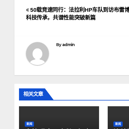
文
50载竞速同行：法拉利HP车队到访布雷
科技传承，共谱性能突破新篇
章
导
航
By
admin
相关文章
新闻
新闻