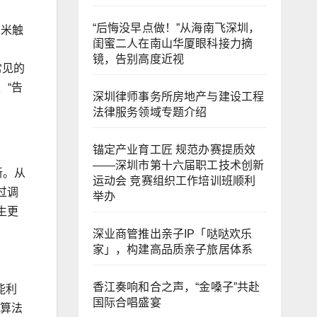
“后悔没早点做！”从海南飞深圳，
纳米触
闺蜜二人在南山华厦眼科接力摘
镜，告别高度近视
常见的
、“告
深圳律师事务所房地产与建设工程
法律服务领域专题介绍
锚定产业育工匠 规范办赛提质效
——深圳市第十六届职工技术创新
新。从
运动会 竞赛组织工作培训班顺利
过调
举办
生更
深业商管推出亲子IP「哒哒欢乐
家」，构建高品质亲子旅居体系
香江奏响和合之声，“金嗓子”共赴
能利
国际合唱盛宴
到算法