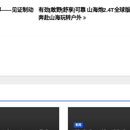
博——见证制动
有劲|敢野|舒享|可靠 山海炮2.4T全球
奔赴山海玩转户外
新闻