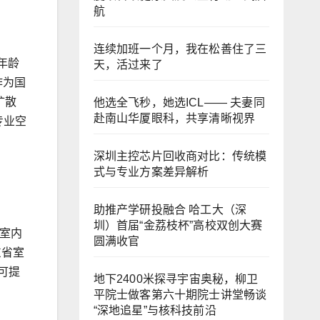
航
连续加班一个月，我在松善住了三
年龄
天，活过来了
作为国
扩散
他选全飞秒，她选ICL—— 夫妻同
赴南山华厦眼科，共享清晰视界
专业空
深圳主控芯片回收商对比：传统模
式与专业方案差异解析
助推产学研投融合 哈工大（深
圳）首届“金荔枝杯”高校双创大赛
室内
圆满收官
东省室
可提
地下2400米探寻宇宙奥秘，柳卫
平院士做客第六十期院士讲堂畅谈
“深地追星”与核科技前沿