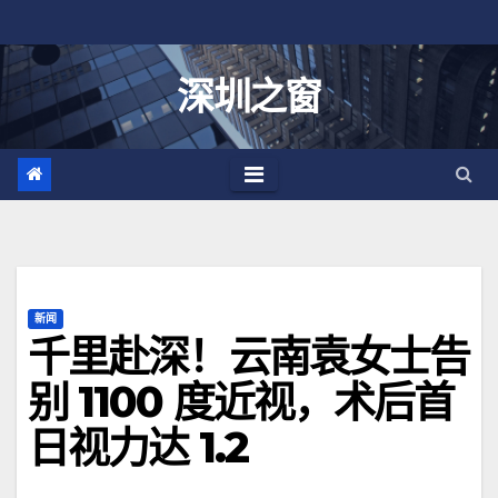
跳
至
内
深圳之窗
容
新闻
千里赴深！云南袁女士告
别 1100 度近视，术后首
日视力达 1.2