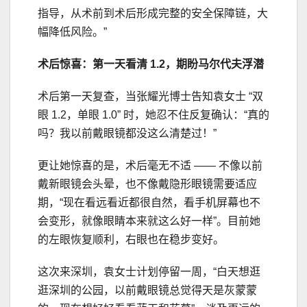
指导，从术前到术后形成完整的安全保障链，大
幅降低风险。”
术后惊喜：第一天看清 1.2，
期盼
马尔代夫浮潜
术后第一天复查，当张耀光博士告知袁女士 “双
眼 1.2，单眼 1.0” 时，她忍不住反复确认：“真的
吗？我以前戴眼镜都没这么清楚过！”
更让她惊喜的是，术后毫无不适 —— 不像以前
戴新眼镜会头晕，也不像戴隐形眼镜需要适应
期，“现在看远看近都很自然，看手机屏幕也不
会变形，就像眼睛本来就这么好一样”。目前她
的左眼恢复顺利，右眼也在稳步变好。
这次来深圳，袁女士计划停留一周，“白天想逛
逛深圳的公园，以前戴眼镜总觉得天是灰蒙蒙