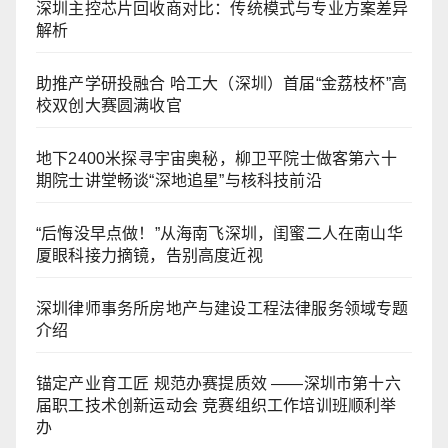
深圳主控芯片回收商对比：传统模式与专业方案差异
解析
助推产学研投融合 哈工大（深圳）首届“金荔枝杯”高
校双创大赛圆满收官
地下2400米探寻宇宙奥秘，柳卫平院士做客第六十
期院士讲堂畅谈“深地追星”与核科技前沿
“后悔没早点做！”从海南飞深圳，闺蜜二人在南山华
厦眼科接力摘镜，告别高度近视
深圳律师事务所房地产与建设工程法律服务领域专题
介绍
锚定产业育工匠 规范办赛提质效 ——深圳市第十六
届职工技术创新运动会 竞赛组织工作培训班顺利举
办