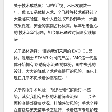
关于技术成熟度：“现在近视手术已发展数十
年，像 ICL 晶体植入术、全飞秒等技术都经过了
大量临床验证，我个人做过 5万多例手术，术后
效果稳定、安全的案例占比极高。早年患者担心
的‘技术沉淀’问题，如今早已通过时间与实践解
决。”
关于晶体选择：“目前我们采用的 EVO ICL 晶
体，是瑞士 STAAR 公司的产品，V4C这一代晶
体开始拥有‘帮助房水流通’的优势，即中央孔的
设计，大大的降低了术后高眼压的风险，临床上
现已几乎不见术后的高眼压。”
关于内眼手术风险：“很多患者怕内眼手术感
染，其实我们有严格的术前筛查流程 —— 会全
面检查眼部健康状况，排除感染风险；手术全程
在百级层流无菌手术室进行，术后还有专属护理