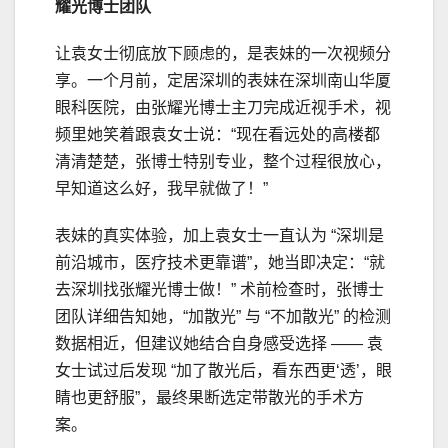
耀光博士团队
让袁女士彻底放下顾虑的，是表妹的一次视频分
享。一个月前，定居深圳的表妹在深圳南山华厦
眼科医院，由张耀光博士主刀完成近视手术，视
频里她笑着跟袁女士说：“现在看远处的高楼都
清清楚楚，张博士特别专业，整个过程很放心，
早知道这么好，我早就做了！”
表妹的真实体验，加上袁女士一直认为 “深圳是
前沿城市，医疗技术更靠谱”，她当即决定：“就
去深圳找张耀光博士做！” 术前检查时，张博士
团队详细告知她，“加散光” 与 “不加散光” 的检测
数据相近，但建议她结合自身感受选择 —— 袁
女士试过后发现 “加了散光后，看东西更‘透’，眼
睛也更舒服”，最终果断选定带散光的手术方
案。