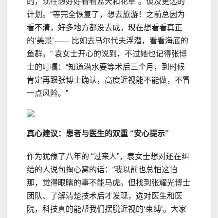
的，现在想好好看看蓝天和花草”。谈及更远的
计划。“等完全恢复了，想去旅游！之前总因为
看不清，好多地方都没去成，现在想看看真正
的‘美景’—— 比如去马尔代夫浮潜，看看海底的
鱼群。” 袁女士开心的说到，不过她也记得张博
士的叮嘱：“知道潜水要等术后三个月，到时候
肯定再跟张博士确认，高度近视能不能做，不冒
一点风险。”
真心
建议：患者与医生的双重 “安心提示”
作为犹豫了八年的 “过来人”，袁女士想对还在纠
结的人说句掏心窝的话：“我以前也总怕这怕
那，觉得眼睛的事不能马虎。但找到张耀光博士
团队、了解清楚技术后才发现，选对医生和医
院，科技真的能帮我们摆脱近视的‘束缚’。大家