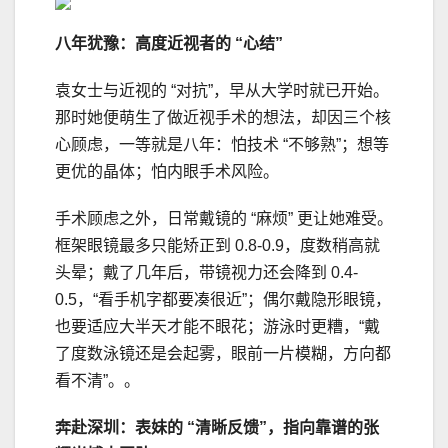
八年犹豫：高度近视者的 “心结”
袁女士与近视的 “对抗”，早从大学时就已开始。
那时她便萌生了做近视手术的想法，却因三个核
心顾虑，一等就是八年：怕技术 “不够熟”；想等
更优的晶体；怕内眼手术风险。
手术顾虑之外，日常戴镜的 “麻烦” 更让她难受。
框架眼镜最多只能矫正到 0.8-0.9，度数稍高就
头晕；戴了几年后，带镜视力还会降到 0.4-
0.5，“看手机字都要凑很近”；偶尔戴隐形眼镜，
也要适应大半天才能不眼花；游泳时更糟，“戴
了度数泳镜还是会起雾，眼前一片模糊，方向都
看不清”。。
奔赴深圳：表妹的 “清晰反馈”，指向靠谱的张