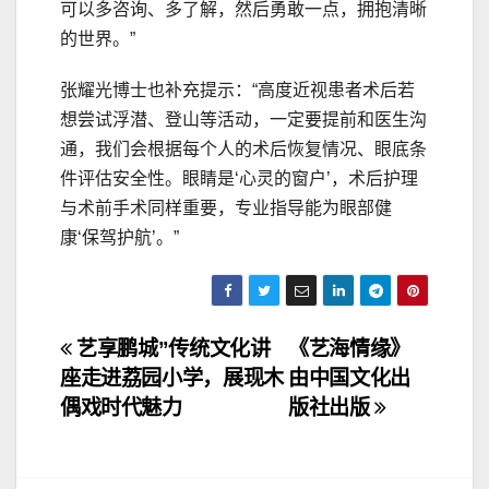
可以多咨询、多了解，然后勇敢一点，拥抱清晰
的世界。”
张耀光博士也补充提示：“高度近视患者术后若
想尝试浮潜、登山等活动，一定要提前和医生沟
通，我们会根据每个人的术后恢复情况、眼底条
件评估安全性。眼睛是‘心灵的窗户’，术后护理
与术前手术同样重要，专业指导能为眼部健
康‘保驾护航’。”
文
艺享鹏城”传统文化讲
《艺海情缘》
座走进荔园小学，展现木
由中国文化出
章
偶戏时代魅力
版社出版
导