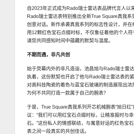
自2023年正式成为Rado瑞士雷达表品牌代言
Rado瑞士雷达表特别推出全新True Square
创意对话。新作承袭真我系列的标志性设计，并在
用12颗红色宝石点缀时标，不仅象征着他的个人
请您共同感知时间中蕴藏的默契与温度。
不期而遇，非凡共创
始于荧幕内外的非凡造诣，池昌旭与Rado瑞士雷
执着，这份默契也开启了他与Rado瑞士雷达表的
对高科技陶瓷的着色与蓝宝石玻璃的制造展现出浓
为何不共同打造一款属于自己的腕表？
于是，True Square真我系列开芯机械腕表“
议：“我们可以用红宝石点缀时标，让精准报时与幸
石。”这份私人的情感联结，与寓意好运的红色宝石
表之间一段真实的共创佳话。