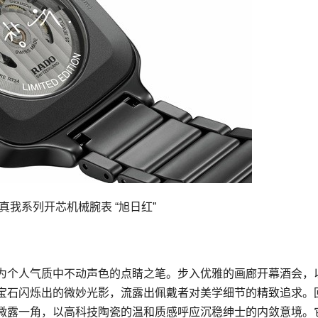
uare真我系列开芯机械腕表 “旭日红”
为个人气质中不动声色的点睛之笔。步入优雅的画廊开幕酒会，
宝石闪烁出的微妙光影，流露出佩戴者对美学细节的精致追求。
微露一角，以高科技陶瓷的温和质感呼应沉稳绅士的内敛意境。