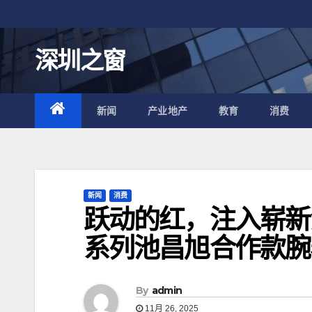
跳
至
内
深圳之窗
容
新闻
产业地产
教育
消费
新闻
消费
跃动的红，注入崭新活力
系列池昌旭合作款腕
By
admin
11月 26, 2025