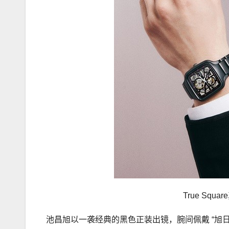
True Sq
池昌旭以一袭经典的黑色正装出镜，腕间佩戴 “旭