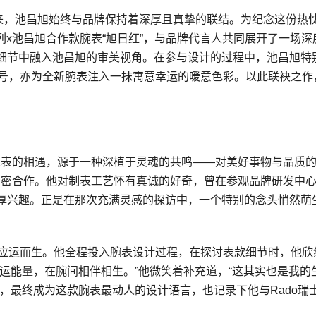
人以来，池昌旭始终与品牌保持着深厚且真挚的联结。为纪念这份热
真我系列x池昌旭合作款腕表“旭日红”，与品牌代言人共同展开了一场深
细节中融入池昌旭的审美视角。在参与设计的过程中，池昌旭特
符号，亦为全新腕表注入一抹寓意幸运的暖意色彩。以此联袂之作
达表的相遇，源于一种深植于灵魂的共鸣——对美好事物与品质
紧密合作。他对制表工艺怀有真诚的好奇，曾在参观品牌研发中
厚兴趣。正是在那次充满灵感的探访中，一个特别的念头悄然萌
旭日红”应运而生。他全程投入腕表设计过程，在探讨表款细节时，他欣
运能量，在腕间相伴相生。”他微笑着补充道，“这其实也是我的
，最终成为这款腕表最动人的设计语言，也记录下他与Rado瑞