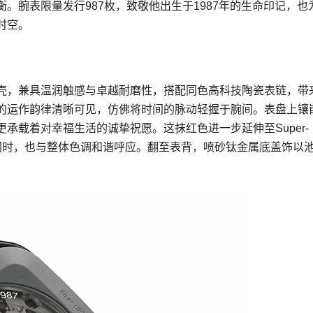
。腕表限量发行987枚，致敬他出生于1987年的生命印记，也
时空。
壳，兼具温润触感与卓越耐磨性，搭配同色高科技陶瓷表链，带
的运作韵律清晰可见，仿佛将时间的脉动轻握于腕间。表盘上镶
承载着对幸福生活的诚挚祝愿。这抹红色进一步延伸至Super-
度的同时，也与整体色调和谐呼应。翻至表背，喷砂钛金属底盖饰以
。