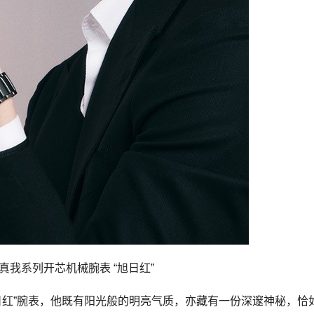
uare真我系列开芯机械腕表 “旭日红”
日红”腕表，他既有阳光般的明亮气质，亦藏有一份深邃神秘，恰