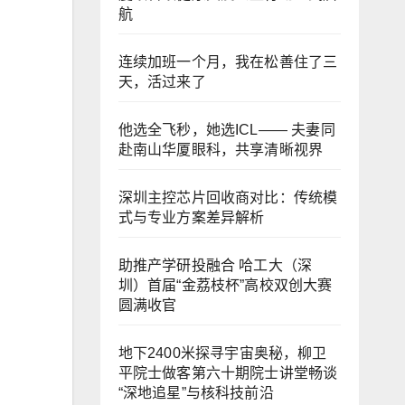
航
连续加班一个月，我在松善住了三
天，活过来了
他选全飞秒，她选ICL—— 夫妻同
赴南山华厦眼科，共享清晰视界
深圳主控芯片回收商对比：传统模
式与专业方案差异解析
助推产学研投融合 哈工大（深
圳）首届“金荔枝杯”高校双创大赛
圆满收官
地下2400米探寻宇宙奥秘，柳卫
平院士做客第六十期院士讲堂畅谈
“深地追星”与核科技前沿