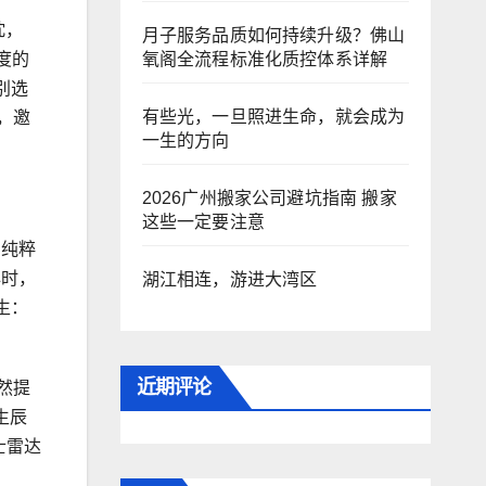
忱，
月子服务品质如何持续升级？佛山
氧阁全流程标准化质控体系详解
度的
别选
有些光，一旦照进生命，就会成为
，邀
一生的方向
2026广州搬家公司避坑指南 搬家
这些一定要注意
的纯粹
心时，
湖江相连，游进大湾区
生：
近期评论
然提
生辰
士雷达