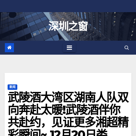
跳
至
内
深圳之窗
容
新闻
武陵酒大湾区湖南人队双
向奔赴太暖!武陵酒伴你
共赴约，见证更多湘超精
彩瞬间~ 12月20日娄