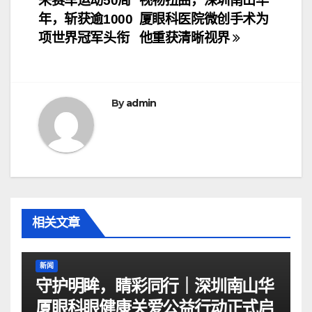
来赛车运动50周
视物扭曲，深圳南山华
章
年，斩获逾1000
厦眼科医院微创手术为
导
项世界冠军头衔
他重获清晰视界
航
By
admin
相关文章
新闻
守护明眸，睛彩同行｜深圳南山华
厦眼科眼健康关爱公益行动正式启