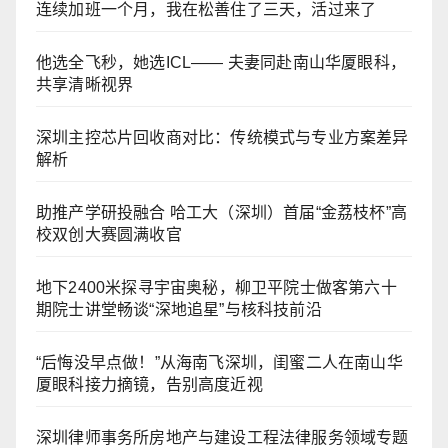
连续加班一个月，我在松善住了三天，活过来了
他选全飞秒，她选ICL—— 夫妻同赴南山华厦眼科，
共享清晰视界
深圳主控芯片回收商对比：传统模式与专业方案差异
解析
助推产学研投融合 哈工大（深圳）首届“金荔枝杯”高
校双创大赛圆满收官
地下2400米探寻宇宙奥秘，柳卫平院士做客第六十
期院士讲堂畅谈“深地追星”与核科技前沿
“后悔没早点做！”从海南飞深圳，闺蜜二人在南山华
厦眼科接力摘镜，告别高度近视
深圳律师事务所房地产与建设工程法律服务领域专题