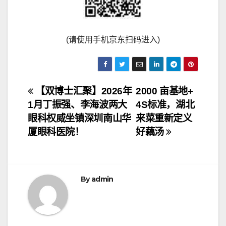
(请使用手机京东扫码进入)
文
【双博士汇聚】2026年
2000 亩基地+
1月丁振强、李海波两大
4S标准，湖北
章
眼科权威坐镇深圳南山华
来菜重新定义
导
厦眼科医院！
好藕汤
航
By
admin