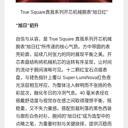
True Square真我系列开芯机械腕表“旭日红”
“旭日”初升
自信与从容，是 True Square 真我系列开芯机械
腕表“旭日红”所传递的核心气质。方中带圆的表
壳轮廓，延续几何张力的同时展现平衡之美。开
芯表盘结构将机械机芯的运转有序呈现，让时间
的流动于腕间清晰可见。十二颗红宝石点缀表
盘，与铑色指针上覆以 Super-LumiNova红色夜
光涂层相互呼应，为整体注入鲜明而不张扬的色
彩层次，融化冬日的冷冽气息。40 毫米表径在
佩戴舒适度与视觉存在感之间取得理想平衡，既
稳重，又不失力量感。搭配剪裁利落的黑色西装
与廓形白色衬衫，腕间的“旭日红”成为造型中的
点睛之笔，为重要时刻与关键抉择，提供沉稳而