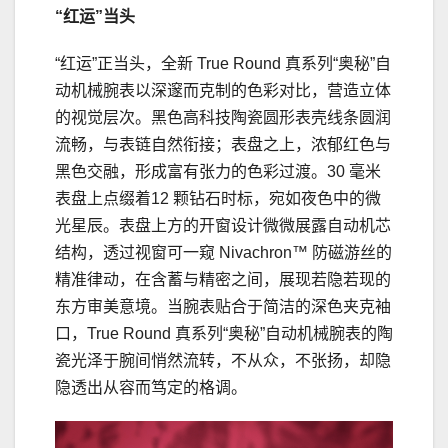
“红运”当头
“红运”正当头，全新 True Round 真系列“奥秘”自
动机械腕表以深邃而克制的色彩对比，营造立体
的视觉层次。黑色高科技陶瓷圆形表壳线条圆润
流畅，与表链自然衔接；表盘之上，浓郁红色与
黑色交融，形成富有张力的色彩过渡。30 毫米
表盘上点缀着12 颗钻石时标，宛如夜色中的微
光星辰。表盘上方的开窗设计微微展露自动机芯
结构，透过视窗可一窥 Nivachron™ 防磁游丝的
精准律动，在含蓄与精密之间，展现若隐若现的
东方审美意境。当腕表贴合于简洁的深色夹克袖
口，True Round 真系列“奥秘”自动机械腕表的陶
瓷光泽于腕间悄然流转，不从众，不张扬，却隐
隐透出从容而笃定的格调。