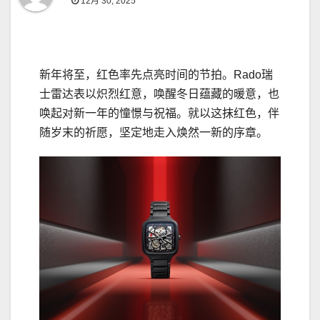
12月 30, 2025
新年将至，红色率先点亮时间的节拍。Rado瑞
士雷达表以炽烈红意，唤醒冬日蕴藏的暖意，也
唤起对新一年的憧憬与祝福。就以这抹红色，伴
随岁末的祈愿，坚定地走入焕然一新的序章。