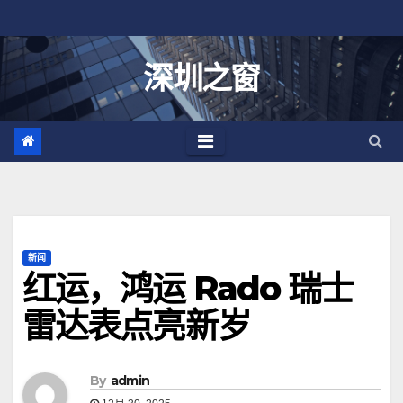
跳
至
内
深圳之窗
容
新闻
红运，鸿运 Rado 瑞士
雷达表点亮新岁
By
admin