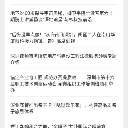
地下2400米探寻宇宙奥秘，柳卫平院士做客第六十
期院士讲堂畅谈“深地追星”与核科技前沿
“后悔没早点做！”从海南飞深圳，闺蜜二人在南山华
厦眼科接力摘镜，告别高度近视
深圳律师事务所房地产与建设工程法律服务领域专题
介绍
锚定产业育工匠 规范办赛提质效 ——深圳市第十六
届职工技术创新运动会 竞赛组织工作培训班顺利举
办
深业商管推出亲子IP「哒哒欢乐家」，构建高品质亲
子旅居体系
香江奏响和合之声，“金嗓子”共赴国际合唱盛宴