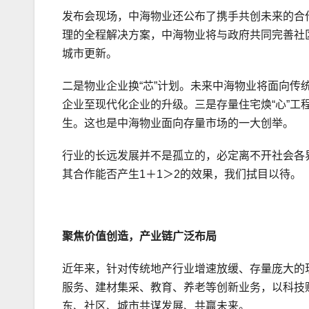
发布会现场，中海物业还公布了携手共创未来的合
理的全程解决方案，中海物业将与政府共同完善社
城市更新。
二是物业企业换“芯”计划。未来中海物业将面向
企业至现代化企业的升级。三是存量住宅焕“心”
生。这也是中海物业面向存量市场的一大创举。
行业的长远发展并不是孤立的，必定离不开社会各
其合作能否产生1＋1＞2的效果，我们拭目以待。
聚焦价值创造，产业链广泛布局
近年来，针对传统地产行业增速放缓、存量庞大的
服务、建材集采、教育、养老等创新业务，以科技
东、社区、城市共谋发展、共赢未来。