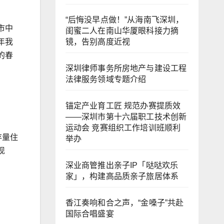
“后悔没早点做！”从海南飞深圳，
市中
闺蜜二人在南山华厦眼科接力摘
镜，告别高度近视
年我
的春
深圳律师事务所房地产与建设工程
法律服务领域专题介绍
锚定产业育工匠 规范办赛提质效
——深圳市第十六届职工技术创新
运动会 竞赛组织工作培训班顺利
存量住
举办
现
深业商管推出亲子IP「哒哒欢乐
家」，构建高品质亲子旅居体系
香江奏响和合之声，“金嗓子”共赴
国际合唱盛宴