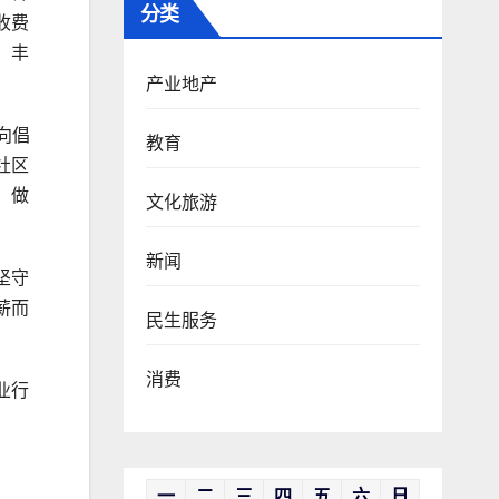
分类
收费
，丰
产业地产
向倡
教育
社区
，做
文化旅游
新闻
坚守
薪而
民生服务
消费
业行
一
二
三
四
五
六
日