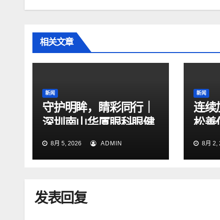
相关文章
新闻
新闻
守护明眸，睛彩同行｜
连续
深圳南山华厦眼科眼健
松善
康关爱公益行动正式启
了
8月 5, 2026
ADMIN
8月 2, 
航
发表回复