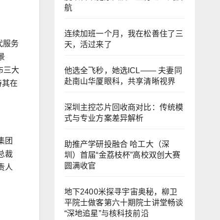
航
连续加班一个月，我在松善住了三
代服务
天，活过来了
景
布三大
他选全飞秒，她选ICL—— 夫妻同
赴南山华厦眼科，共享清晰视界
待其在
深圳主控芯片回收商对比：传统模
式与专业方案差异解析
集团
助推产学研投融合 哈工大（深
总裁
圳）首届“金荔枝杯”高校双创大赛
圆满收官
责人
地下2400米探寻宇宙奥秘，柳卫
平院士做客第六十期院士讲堂畅谈
“深地追星”与核科技前沿