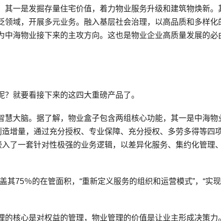
。其一是发掘存量住宅价值，着力物业服务升级和建筑物焕新。
泛领域，开展多元业务。融入基层社会治理，以高品质和多样化
为中海物业接下来的主攻方向。这也是物业企业高质量发展的必
呢？就要看接下来的这四大重磅产品了。
智慧大脑。据了解，物业盒子包含两组核心功能，其一是中海物
是创造增量，通过充分授权、专业保障、充分授权、多劳多得等四
，嵌入了一套针对性极强的业务逻辑，以差异化服务、集约化管理
覆盖其75％的在管面积，“重新定义服务的组织和运营模式”，“实
理的核心是对权益的管理，物业管理的价值是让业主形成决策力