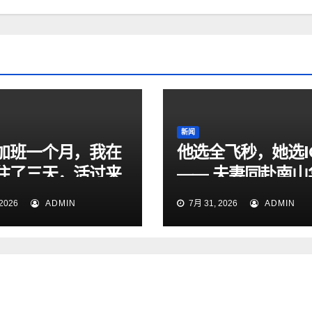
新闻
加班一个月，我在
他选全飞秒，她选I
住了三天，活过来
—— 夫妻同赴南山
眼科，共享清晰视
2026
ADMIN
7月 31, 2026
ADMIN