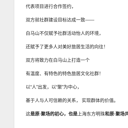
代表项目进行合作签约，
双方就社群建设目标达成一致——
白马山不仅赋予社群活动怡人的环境，
还赋予了更多人对美好旅居生活的向往！
双方将致力在白马山上打造一个
有温度、有特色的特色旅居文化社群！
以“人”出发，以“聚”为中心，
基于人与人可信赖的关系， 实现群体的价值。
这
是原
·
聚场的
初心
，也是
上海东方明珠
和原
·
聚场