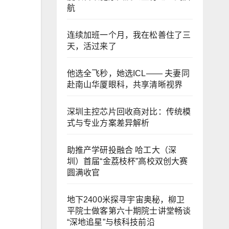
航
连续加班一个月，我在松善住了三
天，活过来了
他选全飞秒，她选ICL—— 夫妻同
赴南山华厦眼科，共享清晰视界
深圳主控芯片回收商对比：传统模
式与专业方案差异解析
助推产学研投融合 哈工大（深
圳）首届“金荔枝杯”高校双创大赛
圆满收官
地下2400米探寻宇宙奥秘，柳卫
平院士做客第六十期院士讲堂畅谈
“深地追星”与核科技前沿