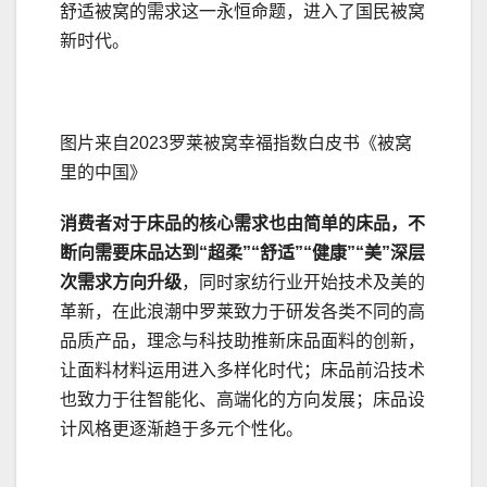
舒适被窝的需求这一永恒命题，进入了国民被窝
新时代。
图片来自2023罗莱被窝幸福指数白皮书《被窝
里的中国》
消费者对于床品的核心需求也由
简单的床品，
不
断向
需要床品达到
“
超柔
”“舒适”“健康”
“美”深层
次需求
方向升级
，同时家纺行业开始技术及美的
革新，在此浪潮中罗莱致力于研发各类不同的高
品质产品，理念与科技助推新床品面料的创新，
让面料材料运用进入多样化时代；床品前沿技术
也致力于往智能化、高端化的方向发展；床品设
计风格更逐渐趋于多元个性化。