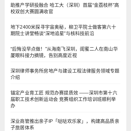
助推产学研投融合 哈工大（深圳）首届“金荔枝杯”高
校双创大赛圆满收官
地下2400米探寻宇宙奥秘，柳卫平院士做客第六十
期院士讲堂畅谈“深地追星”与核科技前沿
“后悔没早点做！”从海南飞深圳，闺蜜二人在南山华
厦眼科接力摘镜，告别高度近视
深圳律师事务所房地产与建设工程法律服务领域专题
介绍
锚定产业育工匠 规范办赛提质效 ——深圳市第十六
届职工技术创新运动会 竞赛组织工作培训班顺利举
办
深业商管推出亲子IP「哒哒欢乐家」，构建高品质亲
子旅居体系