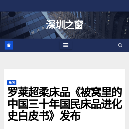
跳
至
内
深圳之窗
容
新闻
罗莱超柔床品《被窝里的
中国三十年国民床品进化
史白皮书》发布