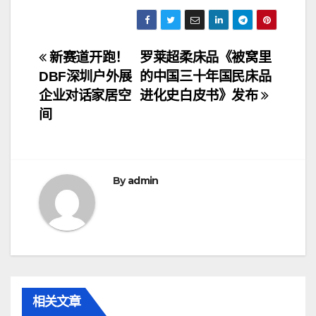
文
新赛道开跑！
罗莱超柔床品《被窝里
DBF深圳户外展
的中国三十年国民床品
章
企业对话家居空
进化史白皮书》发布
导
间
航
By
admin
相关文章