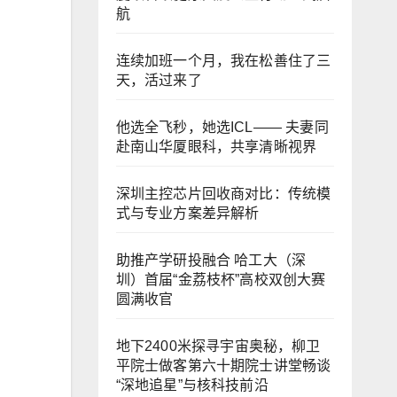
航
连续加班一个月，我在松善住了三
天，活过来了
他选全飞秒，她选ICL—— 夫妻同
赴南山华厦眼科，共享清晰视界
深圳主控芯片回收商对比：传统模
式与专业方案差异解析
助推产学研投融合 哈工大（深
圳）首届“金荔枝杯”高校双创大赛
圆满收官
地下2400米探寻宇宙奥秘，柳卫
平院士做客第六十期院士讲堂畅谈
“深地追星”与核科技前沿