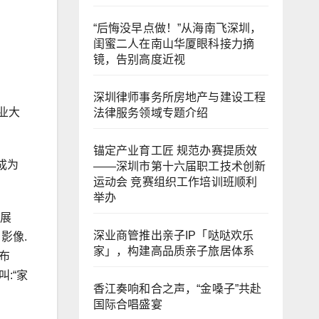
“后悔没早点做！”从海南飞深圳，
闺蜜二人在南山华厦眼科接力摘
镜，告别高度近视
深圳律师事务所房地产与建设工程
业大
法律服务领域专题介绍
锚定产业育工匠 规范办赛提质效
成为
——深圳市第十六届职工技术创新
运动会 竞赛组织工作培训班顺利
举办
牌展
深业商管推出亲子IP「哒哒欢乐
影像.
家」，构建高品质亲子旅居体系
布
:“家
香江奏响和合之声，“金嗓子”共赴
国际合唱盛宴