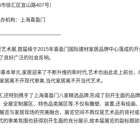
市徐汇区宜山路407号）
主办机构：上海喜盈门
————————————
艺术展,首届缘于2015年喜盈门国际建材家居品牌中心落成的开
引发了良好广泛的社会反响。
的基本单元,家居迎来了不断升维的新时代,艺术也由此走上前台，
家居离不开现代审美,当代家居离不开当代艺术。
展区,还特别携手了上海喜盈门八家精选品牌,形成了别开生面的品
全屋定制展区、特色品类展区等,不仅有雕塑、装置,还有绘画、
术展览与家居现场的完美融合，展览空间不再仅是艺术品的背衬或
的审美氛围也获得别开生面的充分展示,故本届展览的副标题就叫