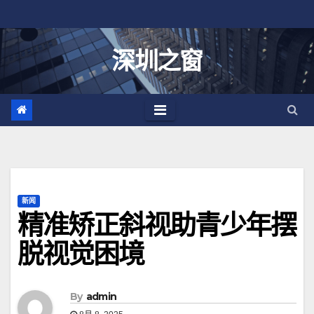
跳
至
内
深圳之窗
容
新闻
精准矫正斜视助青少年摆
脱视觉困境
By
admin