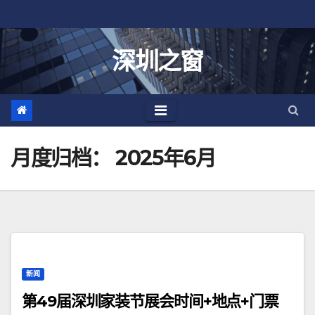
跳
至
内
深圳之窗
容
月度归档：
2025年6月
新闻
第49届深圳家装节展会时间+地点+门票