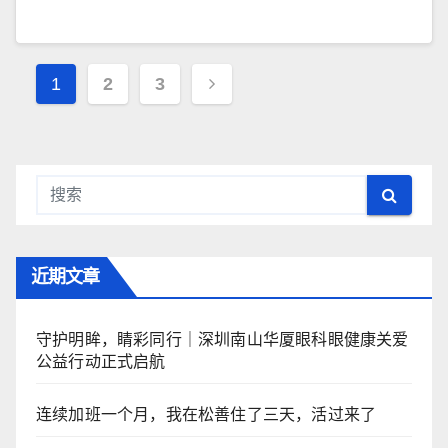
文
1
2
3
章
导
航
近期文章
守护明眸，睛彩同行｜深圳南山华厦眼科眼健康关爱
公益行动正式启航
连续加班一个月，我在松善住了三天，活过来了