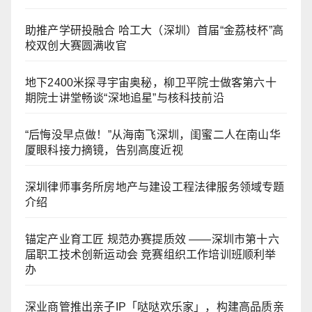
助推产学研投融合 哈工大（深圳）首届“金荔枝杯”高
校双创大赛圆满收官
地下2400米探寻宇宙奥秘，柳卫平院士做客第六十
期院士讲堂畅谈“深地追星”与核科技前沿
“后悔没早点做！”从海南飞深圳，闺蜜二人在南山华
厦眼科接力摘镜，告别高度近视
深圳律师事务所房地产与建设工程法律服务领域专题
介绍
锚定产业育工匠 规范办赛提质效 ——深圳市第十六
届职工技术创新运动会 竞赛组织工作培训班顺利举
办
深业商管推出亲子IP「哒哒欢乐家」，构建高品质亲