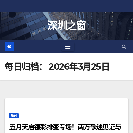
跳
至
内
深圳之窗
容
每日归档：
2026年3月25日
新闻
五月天启德彩排变专场！两万歌迷见证与