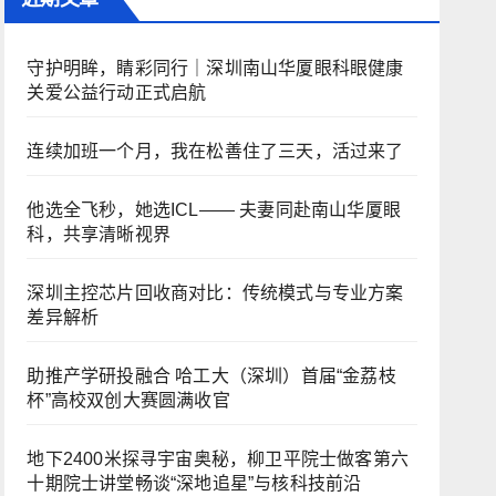
守护明眸，睛彩同行｜深圳南山华厦眼科眼健康
关爱公益行动正式启航
连续加班一个月，我在松善住了三天，活过来了
他选全飞秒，她选ICL—— 夫妻同赴南山华厦眼
科，共享清晰视界
深圳主控芯片回收商对比：传统模式与专业方案
差异解析
助推产学研投融合 哈工大（深圳）首届“金荔枝
杯”高校双创大赛圆满收官
地下2400米探寻宇宙奥秘，柳卫平院士做客第六
十期院士讲堂畅谈“深地追星”与核科技前沿