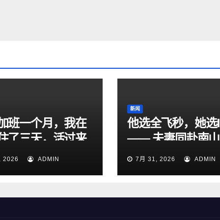
新闻
加班一个月，我在
他选全飞秒，她选I
住了三天，活过来
—— 夫妻同赴南
眼科，共享清晰视
, 2026
ADMIN
7月 31, 2026
ADMIN