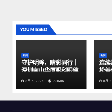
YOU MISSED
新闻
新闻
守护明眸，睛彩同行｜
连续
深圳南山华厦眼科眼健
松善
康关爱公益行动正式启
了
8月 5, 2026
ADMIN
8月 2
航