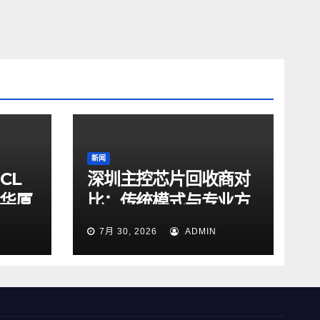
新闻
CL
深圳主控芯片回收商对
山华厦
比：传统模式与专业方
界
案差异解析
7月 30, 2026
ADMIN