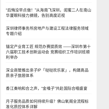
“后悔没早点做！”从海南飞深圳，闺蜜二人在南山
华厦眼科接力摘镜，告别高度近视
深圳律师事务所房地产与建设工程法律服务领域
专题介绍
锚定产业育工匠 规范办赛提质效 ——深圳市第十
六届职工技术创新运动会 竞赛组织工作培训班顺
利举办
深业商管推出亲子IP「哒哒欢乐家」，构建高品
质亲子旅居体系
香江奏响和合之声，“金嗓子”共赴国际合唱盛宴
月子服务品质如何持续升级？佛山氧阁全流程标
准化质控体系详解