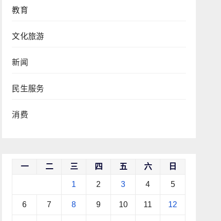
教育
文化旅游
新闻
民生服务
消费
一
二
三
四
五
六
日
1
2
3
4
5
6
7
8
9
10
11
12