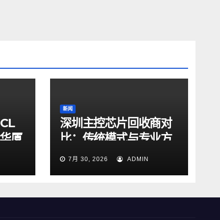
新闻
CL
深圳主控芯片回收商对
山华厦
比：传统模式与专业方
界
案差异解析
7月 30, 2026
ADMIN