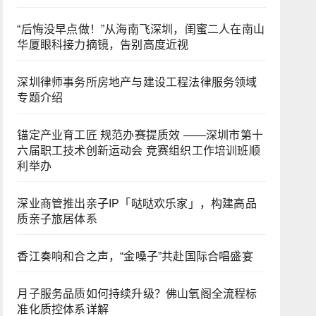
“后悔没早点做！”从海南飞深圳，闺蜜二人在南山
华厦眼科接力摘镜，告别高度近视
深圳律师事务所房地产与建设工程法律服务领域
专题介绍
锚定产业育工匠 规范办赛提质效 ——深圳市第十
六届职工技术创新运动会 竞赛组织工作培训班顺
利举办
深业商管推出亲子IP「哒哒欢乐家」，构建高品
质亲子旅居体系
香江奏响和合之声，“金嗓子”共赴国际合唱盛宴
月子服务品质如何持续升级？佛山氧阁全流程标
准化质控体系详解