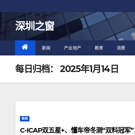
跳
至
内
深圳之窗
容
新闻
产业地产
教育
消费
每日归档：
2025年1月14日
新闻
C-ICAP双五星+、懂车帝冬测“双料冠