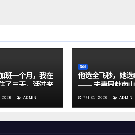
新闻
加班一个月，我在
他选全飞秒，她选I
住了三天，活过来
—— 夫妻同赴南
眼科，共享清晰视
, 2026
ADMIN
7月 31, 2026
ADMIN