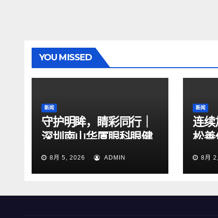
YOU MISSED
新闻
新闻
守护明眸，睛彩同行｜
连续
深圳南山华厦眼科眼健
松善
康关爱公益行动正式启
了
8月 5, 2026
ADMIN
8月 2
航