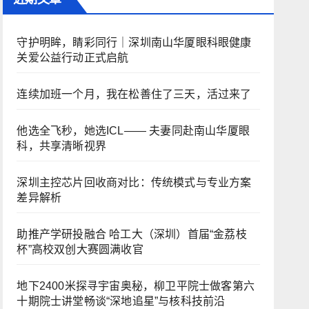
守护明眸，睛彩同行｜深圳南山华厦眼科眼健康
关爱公益行动正式启航
连续加班一个月，我在松善住了三天，活过来了
他选全飞秒，她选ICL—— 夫妻同赴南山华厦眼
科，共享清晰视界
深圳主控芯片回收商对比：传统模式与专业方案
差异解析
助推产学研投融合 哈工大（深圳）首届“金荔枝
杯”高校双创大赛圆满收官
地下2400米探寻宇宙奥秘，柳卫平院士做客第六
十期院士讲堂畅谈“深地追星”与核科技前沿