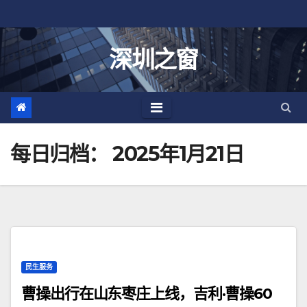
跳
至
内
深圳之窗
容
每日归档：
2025年1月21日
民生服务
曹操出行在山东枣庄上线，吉利·曹操60