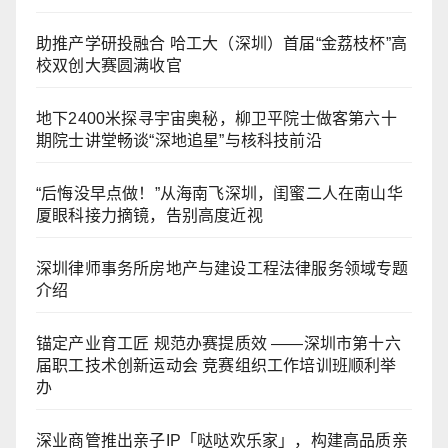
助推产学研投融合 哈工大（深圳）首届“金荔枝杯”高
校双创大赛圆满收官
地下2400米探寻宇宙奥秘，柳卫平院士做客第六十
期院士讲堂畅谈“深地追星”与核科技前沿
“后悔没早点做！”从海南飞深圳，闺蜜二人在南山华
厦眼科接力摘镜，告别高度近视
深圳律师事务所房地产与建设工程法律服务领域专题
介绍
锚定产业育工匠 规范办赛提质效 ——深圳市第十六
届职工技术创新运动会 竞赛组织工作培训班顺利举
办
深业商管推出亲子IP「哒哒欢乐家」，构建高品质亲