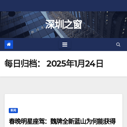
跳
至
内
深圳之窗
容
每日归档：
2025年1月24日
新闻
春晚明星座驾：魏牌全新蓝山为何能获得