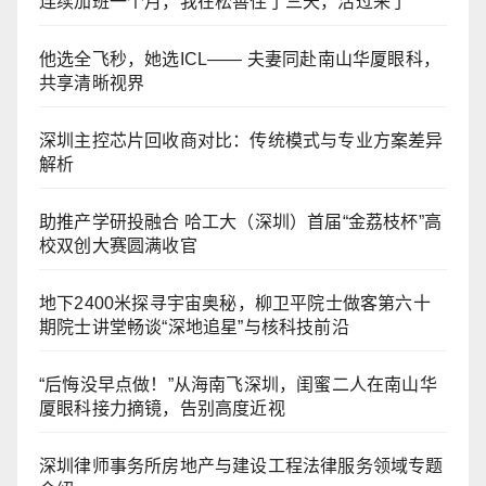
连续加班一个月，我在松善住了三天，活过来了
他选全飞秒，她选ICL—— 夫妻同赴南山华厦眼科，
共享清晰视界
深圳主控芯片回收商对比：传统模式与专业方案差异
解析
助推产学研投融合 哈工大（深圳）首届“金荔枝杯”高
校双创大赛圆满收官
地下2400米探寻宇宙奥秘，柳卫平院士做客第六十
期院士讲堂畅谈“深地追星”与核科技前沿
“后悔没早点做！”从海南飞深圳，闺蜜二人在南山华
厦眼科接力摘镜，告别高度近视
深圳律师事务所房地产与建设工程法律服务领域专题